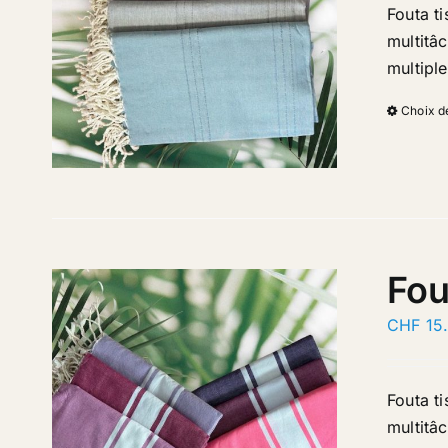
Fouta t
multitâc
multipl
Choix d
Fou
CHF
15
Fouta t
multitâc