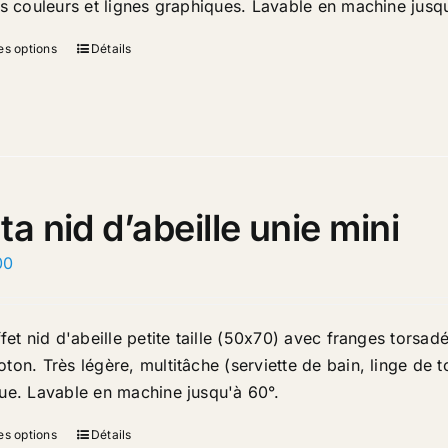
es couleurs et lignes graphiques. Lavable en machine jusq
es options
Détails
ta nid d’abeille unie mini
00
fet nid d'abeille petite taille (50x70) avec franges torsad
on. Très légère, multitâche (serviette de bain, linge de to
ue. Lavable en machine jusqu'à 60°
.
es options
Détails