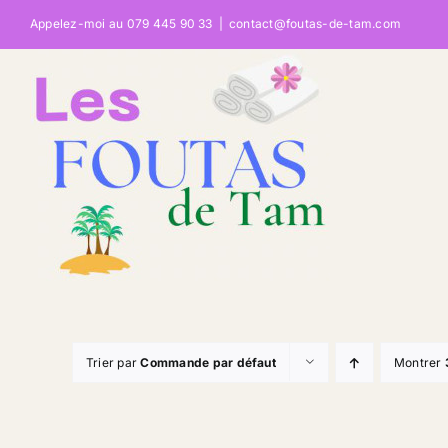
Passer
Appelez-moi au 079 445 90 33
|
contact@foutas-de-tam.com
au
contenu
Trier par
Commande par défaut
Montrer