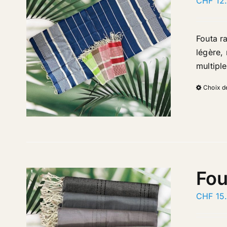
CHF
12
Fouta r
légère, 
multipl
Choix d
Fou
CHF
15