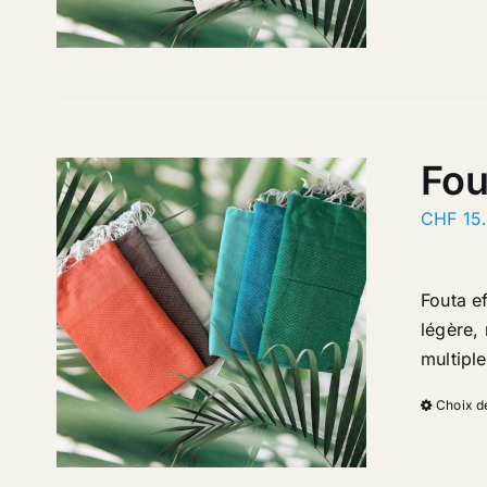
Fou
CHF
15
Fouta e
légère, 
multipl
Choix d