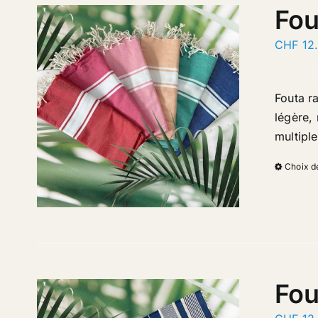
Fou
CHF
12
Fouta r
légère, 
multipl
Choix d
Fou