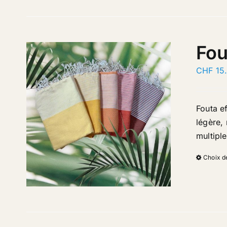
Fou
CHF
15
Fouta e
légère, 
multipl
Choix d