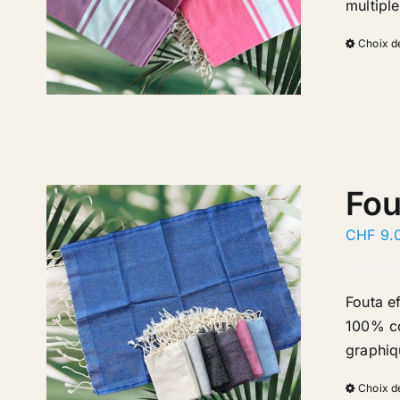
multipl
Choix d
Fou
CHF
9.
Fouta ef
100% cot
graphiq
Choix d